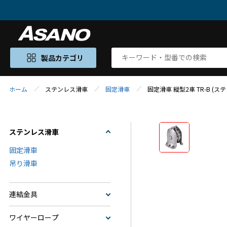
製品カテゴリ
ホーム
ステンレス滑車
固定滑車
固定滑車 縦型2車 TR-B (
ステンレス滑車
固定滑車
吊り滑車
連結金具
ワイヤーロープ