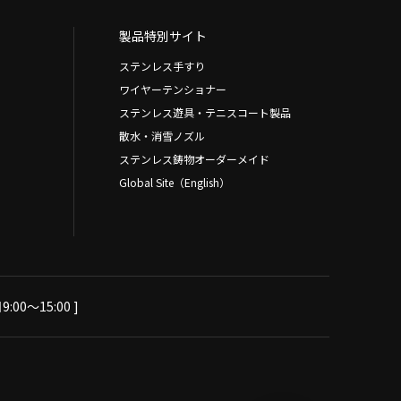
製品特別サイト
ステンレス手すり
ワイヤーテンショナー
ステンレス遊具・テニスコート製品
散水・消雪ノズル
ステンレス鋳物オーダーメイド
Global Site（English）
:00～15:00 ]