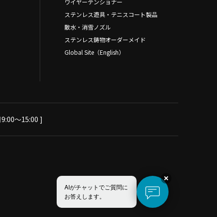
ワイヤーテンショナー
ステンレス遊具・テニスコート製品
散水・消雪ノズル
ステンレス鋳物オーダーメイド
Global Site（English）
:00～15:00 ]
AIがチャットでご質問に
お答えします。