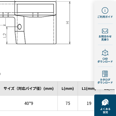
)
サイズ（対応パイプ径）(mm)
L(mm)
L1(mm)
L2(mm
40*9
75
19
19