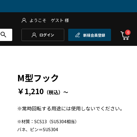
ようこそ
ゲスト
様
0
ログイン
新規会員登録
M型フック
￥1,210
（税込）
～
※常時回転する用途には使用しないでください。
※材質：SCS13（SUS304相当）
バネ、ピン＝SUS304