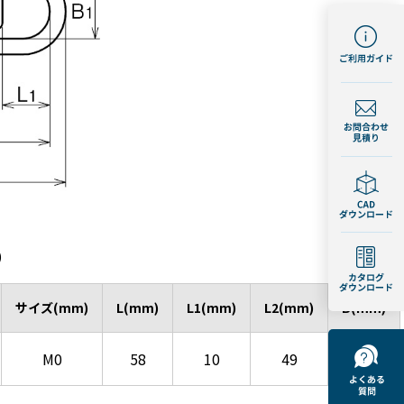
)
サイズ(mm)
L(mm)
L1(mm)
L2(mm)
B(mm)
M0
58
10
49
20