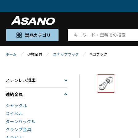
製品カテゴリ
ホーム
連結金具
スナップフック
M型フック
ステンレス滑車
連結金具
シャックル
スイベル
ターンバックル
クランプ金具
カラビナ