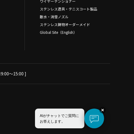
ワイヤーテンショナー
ステンレス遊具・テニスコート製品
散水・消雪ノズル
ステンレス鋳物オーダーメイド
Global Site（English）
:00～15:00 ]
AIがチャットでご質問に
お答えします。