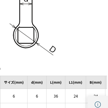
)
サイズ(mm)
d(mm)
L(mm)
L1(mm)
B(mm)
6
6
36
24
24