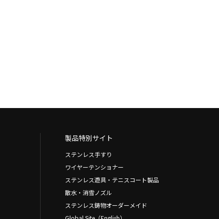
製品特別サイト
ステンレス手すり
ワイヤーテンショナー
ステンレス遊具・テニスコート製品
散水・消雪ノズル
ステンレス鋳物オーダーメイド
Global Site（English）