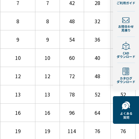
7
7
42
28
28
8
8
48
32
32
9
9
54
36
36
10
10
60
40
40
12
12
72
48
48
13
13
78
52
52
16
16
96
64
64
19
19
114
76
76