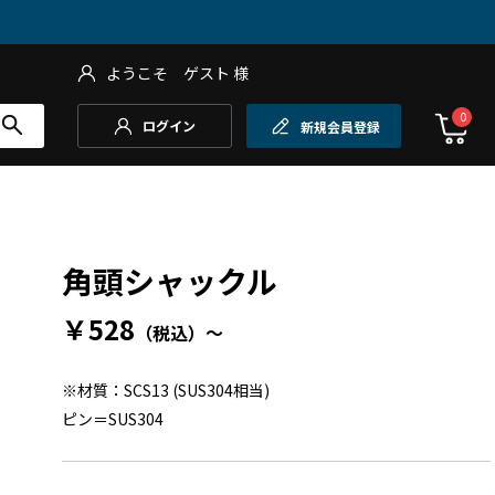
ようこそ
ゲスト
様
0
ログイン
新規会員登録
角頭シャックル
￥528
（税込）
～
※材質：SCS13 (SUS304相当)
ピン＝SUS304