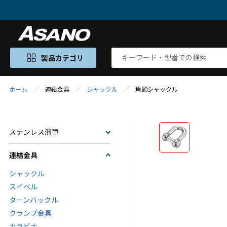
製品カテゴリ
ホーム
連結金具
シャックル
角頭シャックル
ステンレス滑車
連結金具
シャックル
スイベル
ターンバックル
クランプ金具
カラビナ