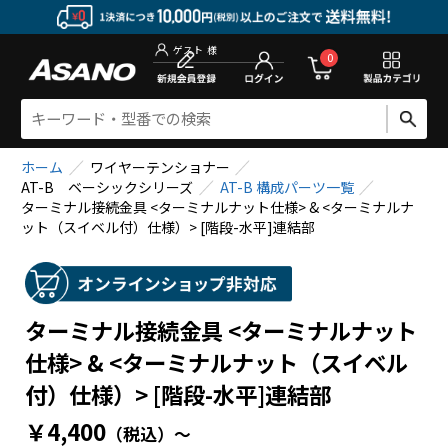
新規会員登
0
ゲスト
様
ホーム
ワイヤーテンショナー
AT-B ベーシックシリーズ
AT-B 構成パーツ一覧
ターミナル接続金具 <ターミナルナット仕様> & <ターミナルナ
ット（スイベル付）仕様）> [階段-水平]連結部
ターミナル接続金具 <ターミナルナット
仕様> & <ターミナルナット（スイベル
付）仕様）> [階段-水平]連結部
￥4,400
（税込）
～