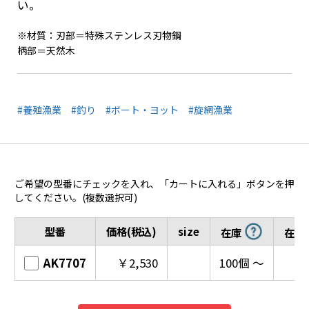
い。
※材質：刃部＝特殊ステンレス刃物鋼
柄部＝天然木
#養殖漁業
#釣り
#ボート・ヨット
#旋網漁業
ご希望の型番にチェックを入れ、「カートに入れる」ボタンを押
してください。(複数選択可)
型番
価格(税込)
size
在庫
在庫
AK7707
￥2,530
100個 ～