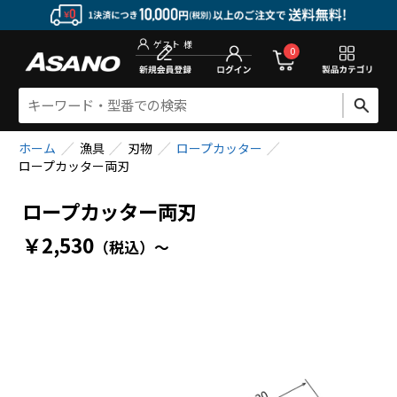
新規会員登
0
ゲスト
様
ホーム
漁具
刃物
ロープカッター
ロープカッター両刃
ロープカッター両刃
￥2,530
（税込）
～