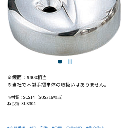
※鏡面：#400相当
※当社で木製手摺単体の取扱いはありません。
※材質：SCS14（SUS316相当）
ねじ類=SUS304
#玄関手摺
#駅・空港
#公園・公共施設
#集合住宅