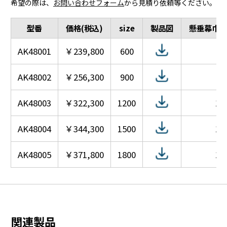
希望の際は、
お問い合わせフォーム
から見積り依頼等ください。
型番
価格(税込)
size
製品図
懸垂幕巾サ
AK48001
￥239,800
600
6
AK48002
￥256,300
900
9
AK48003
￥322,300
1200
1,
AK48004
￥344,300
1500
1,
AK48005
￥371,800
1800
1,
関連製品