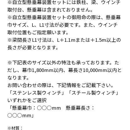
※自立型懸垂幕装置セットには鉄柱、梁、ウインチ
取付台、懸垂幕は含まれておりません。
※自立型懸垂幕装置セットの御用命の際は、懸垂幕
巾サイズ、L、L1寸法が必要です。また、ウインチ
取付位置もご指定願います。
※梁間長さL1寸法は、L＋1.1mまたは＋1.5m以上の
長さが必要となります。
※下記表のサイズ以外の特注も承っております。た
だし、幕巾1,800mm以内、幕長さ10,000mm以内と
なります。
お問い合わせの際は、下記情報をご記載下さい。
「ステンレス製ウィンチ」「スチール製ウィンチ」
いずれかをご選択
「懸垂幕巾：○○○mm 懸垂幕長さ：
○○○mm」
※材質：