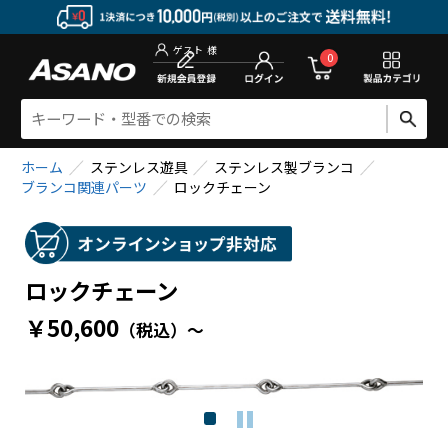
新規会員登
0
ゲスト
様
ホーム
ステンレス遊具
ステンレス製ブランコ
ブランコ関連パーツ
ロックチェーン
ロックチェーン
￥50,600
（税込）
～