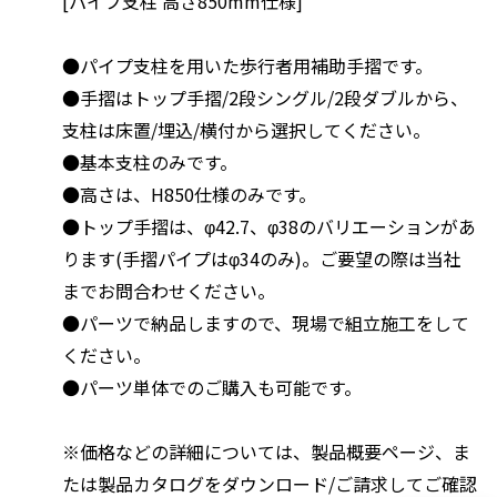
[パイプ支柱 高さ850mm仕様]
●パイプ支柱を用いた歩行者用補助手摺です。
●手摺はトップ手摺/2段シングル/2段ダブルから、
支柱は床置/埋込/横付から選択してください。
●基本支柱のみです。
●高さは、H850仕様のみです。
●トップ手摺は、φ42.7、φ38のバリエーションがあ
ります(手摺パイプはφ34のみ)。ご要望の際は当社
までお問合わせください。
●パーツで納品しますので、現場で組立施工をして
ください。
●パーツ単体でのご購入も可能です。
※価格などの詳細については、製品概要ページ、ま
たは製品カタログをダウンロード/ご請求してご確認