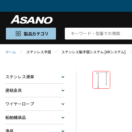
製品カテゴリ
ホーム
ステンレス手摺
ステンレス製手摺システム [ARシステム]
ステンレス滑車
連結金具
ワイヤーロープ
船舶艤装品
漁具