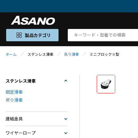
製品カテゴリ
ホーム
ステンレス滑車
吊り滑車
ミニブロックⅡ型
ステンレス滑車
固定滑車
吊り滑車
連結金具
ワイヤーロープ