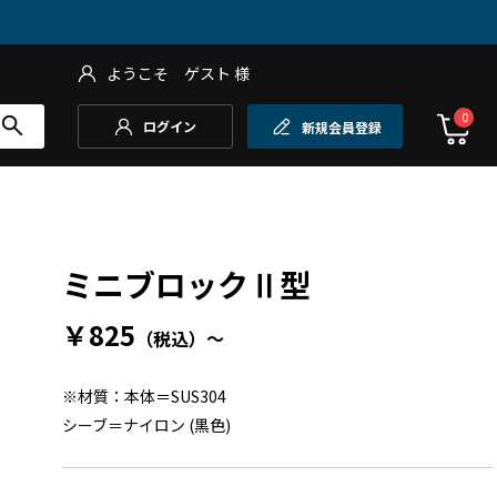
ようこそ
ゲスト
様
0
ログイン
新規会員登録
ミニブロックⅡ型
￥825
（税込）
～
※材質：本体＝SUS304
シーブ＝ナイロン (黒色)