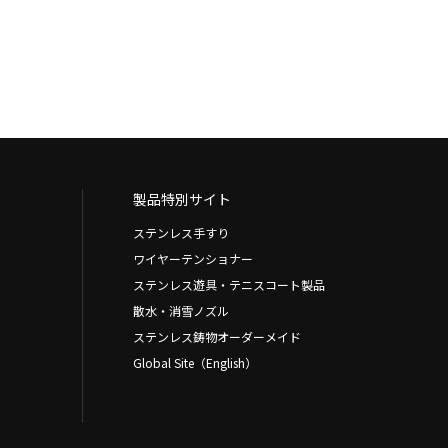
製品特別サイト
ステンレス手すり
ワイヤーテンショナー
ステンレス遊具・テニスコート製品
散水・消雪ノズル
ステンレス鋳物オーダーメイド
Global Site（English）