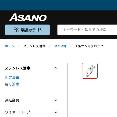
製品カテゴリ
ホーム
ステンレス滑車
吊り滑車
C型サンマブロック
ステンレス滑車
固定滑車
吊り滑車
連結金具
ワイヤーロープ