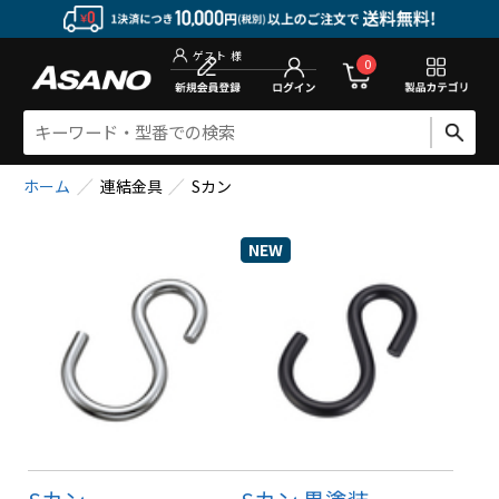
新規会員登
0
ゲスト
様
ホーム
連結金具
Sカン
NEW