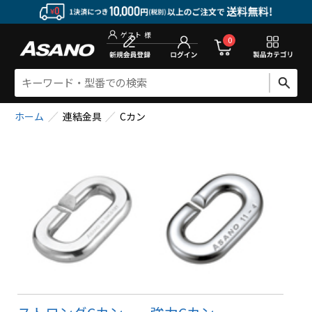
新規会員登
0
ゲスト
様
ホーム
連結金具
Cカン