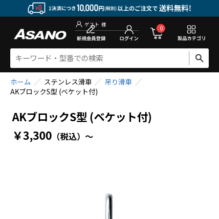
新規会員登
0
ゲスト
様
ホーム
ステンレス滑車
吊り滑車
AKブロックS型 (ベケット付)
AKブロックS型 (ベケット付)
￥3,300
（税込）
～