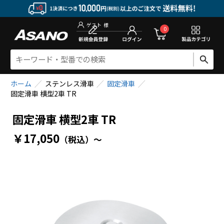
新規会員登
0
ゲスト
様
ホーム
ステンレス滑車
固定滑車
固定滑車 横型2車 TR
固定滑車 横型2車 TR
￥17,050
（税込）
～