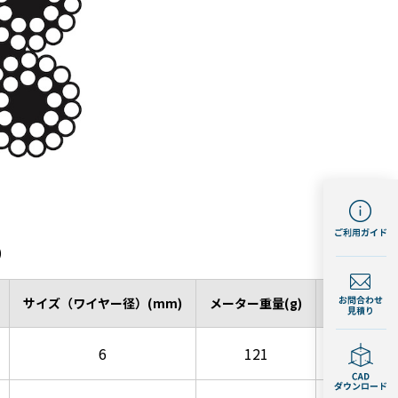
)
サイズ（ワイヤー径）(mm)
メーター重量(g)
破断荷重(kg
6
121
1,908