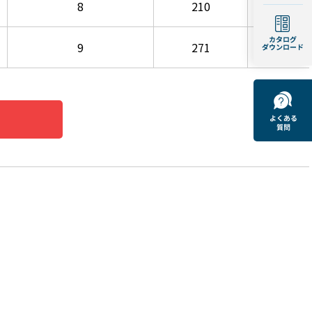
8
210
3.418
9
271
4,418