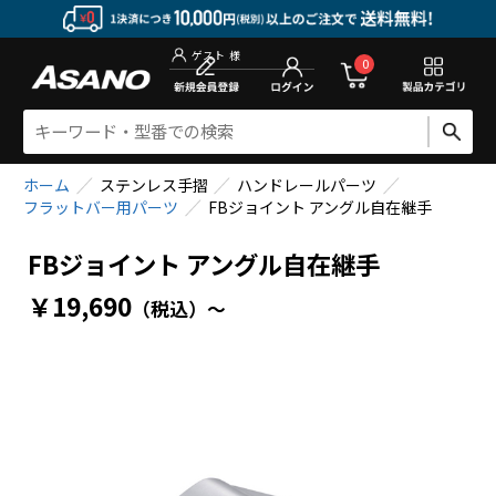
新規会員登
0
ゲスト
様
ホーム
ステンレス手摺
ハンドレールパーツ
フラットバー用パーツ
FBジョイント アングル自在継手
FBジョイント アングル自在継手
￥19,690
（税込）
～